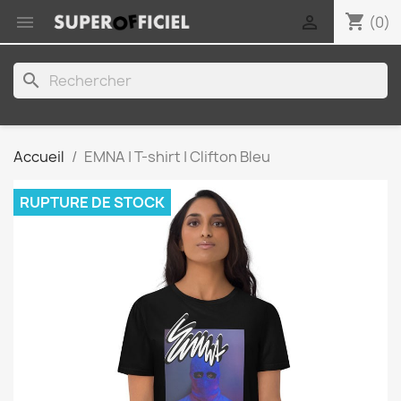
shopping_cart


(0)
search
Accueil
EMNA | T-shirt | Clifton Bleu
RUPTURE DE STOCK