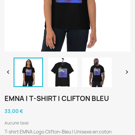


EMNA | T-SHIRT | CLIFTON BLEU
33,00 €
Aucune taxe
T-shirt EMNA Logo Clifton-Bleu | Unisexe en coton