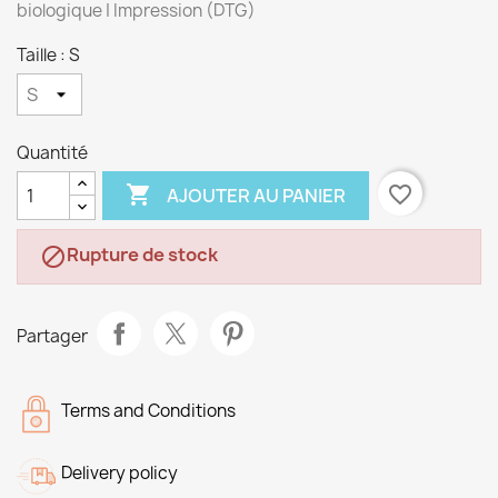
biologique | Impression (DTG)
Taille : S
Quantité

favorite_border
AJOUTER AU PANIER
Rupture de stock

Partager
Terms and Conditions
Delivery policy